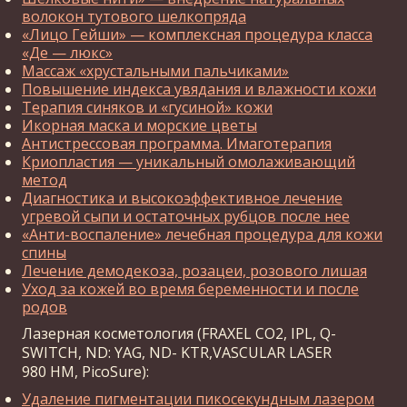
волокон тутового шелкопряда
«Лицо Гейши» — комплексная процедура класса
«Де — люкс»
Массаж «хрустальными пальчиками»
Повышение индекса увядания и влажности кожи
Терапия синяков и «гусиной» кожи
Икорная маска и морские цветы
Антистрессовая программа. Имаготерапия
Криопластия — уникальный омолаживающий
метод
Диагностика и высокоэффективное лечение
угревой сыпи и остаточных рубцов после нее
«Анти-воспаление» лечебная процедура для кожи
спины
Лечение демодекоза, розацеи, розового лишая
Уход за кожей во время беременности и после
родов
Лазерная косметология (FRAXEL CO2, IPL, Q-
SWITCH, ND: YAG, ND- KTR,VASCULAR LASER
980 HM, PicoSure):
Удаление пигментации пикосекундным лазером