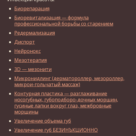
Биорепарация
Биоревитализация — формула
профессиональной борьбы со старением
Редермализация
Диспорт
Нейронокс
Мезотерапия
3D — мезонити
Микронидлинг (дерматороллер, мезороллер,
микрои-гольчатый массаж)
Контурная пластика — разглаживание
носогубных, губоподборо-дочных морщин,
гусиные лапки вокруг глаз, межбровные
морщины
Увеличение объема губ
Увеличение губ БЕЗИНЪКЦИОННО