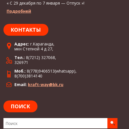
« С 29 декабря по 7 января — Отпуск »!
Подробней
КОНТАКТЫ
Адрес:
г.Караганда,
мкн Степной 4 д 27,
Тел.:
8(7212) 327068,
326971
Моб.:
8(778)9406513(whatsapp),
8(700)3814140
Email:
kraft-way@bk.ru
ПОИСК