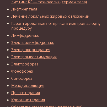
лифтинг RF — технология (термаж тела)
Лифтинг тела
Лечение локальных жировых отложений
Гарантированная потеря сантиметров за одну
процедуру
Лимфодренаж
Электролимфодренаж
Электрокорпорация
Электромиостимуляция
Электрофорез
Фонофорез
Сонофорез
Мезодиссолюция
Прессотерапия
Криогенотерапия