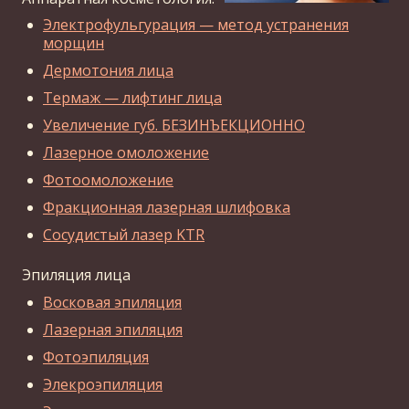
Электрофульгурация — метод устранения
морщин
Дермотония лица
Термаж — лифтинг лица
Увеличение губ. БЕЗИНЪЕКЦИОННО
Лазерное омоложение
Фотоомоложение
Фракционная лазерная шлифовка
Сосудистый лазер KTR
Эпиляция лица
Восковая эпиляция
Лазерная эпиляция
Фотоэпиляция
Элекроэпиляция