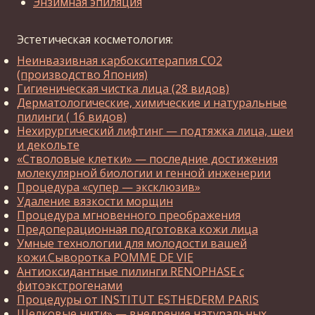
Энзимная эпиляция
Эстетическая косметология:
Неинвазивная карбокситерапия СО2
(производство Япония)
Гигиеническая чистка лица (28 видов)
Дерматологические, химические и натуральные
пилинги ( 16 видов)
Нехирургический лифтинг — подтяжка лица, шеи
и декольте
«Стволовые клетки» — последние достижения
молекулярной биологии и генной инженерии
Процедура «супер — эксклюзив»
Удаление вязкости морщин
Процедура мгновенного преображения
Предоперационная подготовка кожи лица
Умные технологии для молодости вашей
кожи.Сыворотка POMME DE VIE
Антиоксидантные пилинги RENOPHASE с
фитоэкстрогенами
Процедуры от INSTITUT ESTHEDERM PARIS
Шелковые нити» — внедрение натуральных