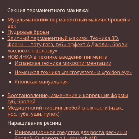
Секция перманентного макияжа:
Мусульманский» перманентный макияж бровей и
век
Пудровые брови
Элитный перманентный макияж. Техника 3D.
Френч — тату глаз, губ » эффект А.Джоли», брови
«волосок к волоску»
НОВИНКА в технике введения пигмента
Испанская техника микропигментации
Немецкая техника «microsystem» и «golden eye»
Японская мануальная
Восстановление, изменение и коррекция формы
губ, бровей
Медицинский пирсинг любой сложности (язык,
нос, губа, уши, пупок)
Наращивание ресниц
Инновационное средство для роста ресниц и
бровей. Сыворотка Lurey lash MD