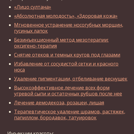
«Лицо султана»
«Абсолютная молодость», «Здоровая кожа»
Мгновенное устранение носогубных морщин,
гусиных лапок
Безинъекционный метод мезотерапии:
оксигено-терапия
Снятие отеков и темных кругов под глазами
Избавление от сосудистой сетки и красного
носа
Удаление пигментации, отбеливание веснушек
Высокоэффективное лечение всех форм
угревой сыпи и остаточных рубцов после нее
Лечение демодекоза, розацеи, лишая
Терапевтическое удаление шрамов, растяжек,
папиллом, бородавок, татуировок
Инъекции красоты: