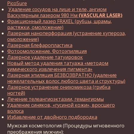
PicoSure
Удаление сосудов на лице и теле, ангиом
Васкулярным лазером 980 Нм
(VASCULAR LASER)
Фракционный лазер FRAXEL (рубцы, шрамы,
растяжки, омоложение)
Лазерная наноперфорация (устранение купероза,
омоложение)
Лазерная блефаропластика
Фотоомоложение. Фотоэпиляция
Лазерное удаление татуировок
Новый метод удаления татуажа «методом
химического извлечения пигмента»
Лазерная эпиляция БЕЗВОЗВРАТНО (удаление
нежелательных волос любого цвета и структуры)
Лазерное устранение онихомикоза (грибка
ногтей)
Лечение телеангиоэктазии, гемангиомы
Удаление синяков, «гусиной кожи», вросшего
волоса
Избавление от двойного подбородка
Мужская косметология (Процедуры мгновенного
преображения мужчин):