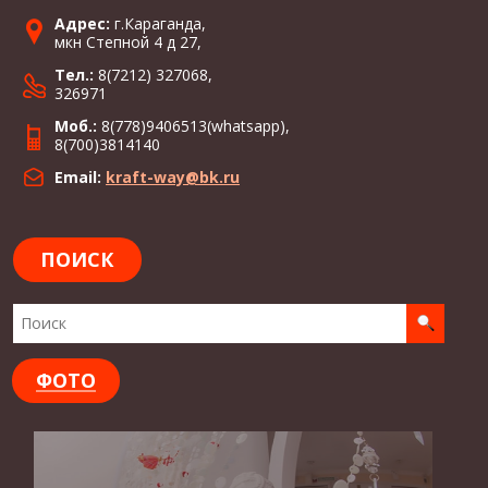
Адрес:
г.Караганда,
мкн Степной 4 д 27,
Тел.:
8(7212) 327068,
326971
Моб.:
8(778)9406513(whatsapp),
8(700)3814140
Email:
kraft-way@bk.ru
ПОИСК
ФОТО