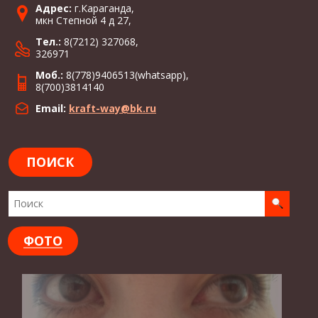
Адрес:
г.Караганда,
мкн Степной 4 д 27,
Тел.:
8(7212) 327068,
326971
Моб.:
8(778)9406513(whatsapp),
8(700)3814140
Email:
kraft-way@bk.ru
ПОИСК
ФОТО