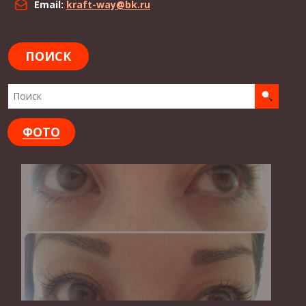
Email:
kraft-way@bk.ru
ПОИСК
ФОТО